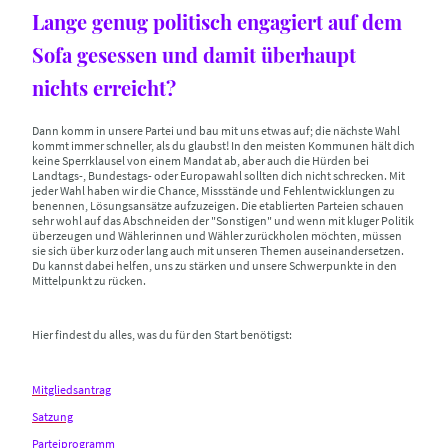
Lange genug politisch engagiert auf dem
Sofa gesessen und damit überhaupt
nichts erreicht?
Dann komm in unsere Partei und bau mit uns etwas auf; die nächste Wahl
kommt immer schneller, als du glaubst! In den meisten Kommunen hält dich
keine Sperrklausel von einem Mandat ab, aber auch die Hürden bei
Landtags-, Bundestags- oder Europawahl sollten dich nicht schrecken. Mit
jeder Wahl haben wir die Chance, Missstände und Fehlentwicklungen zu
benennen, Lösungsansätze aufzuzeigen. Die etablierten Parteien schauen
sehr wohl auf das Abschneiden der "Sonstigen" und wenn mit kluger Politik
überzeugen und Wählerinnen und Wähler zurückholen möchten, müssen
sie sich über kurz oder lang auch mit unseren Themen auseinandersetzen.
Du kannst dabei helfen, uns zu stärken und unsere Schwerpunkte in den
Mittelpunkt zu rücken.
Hier findest du alles, was du für den Start benötigst:
Mitgliedsantrag
Satzung
Parteiprogramm